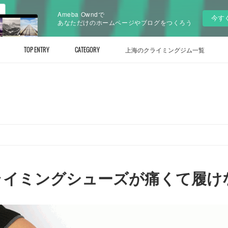
Ameba Owndで
今す
あなただけのホームページやブログをつくろう
TOP ENTRY
CATEGORY
上海のクライミングジム一覧
ライミングシューズが痛くて履け