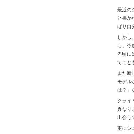
最近の
と書か
ぱり自
しかし
も、今
る頃に
てこと
また新
モデル
は？」
クライ
異なり
出会う
更にシ