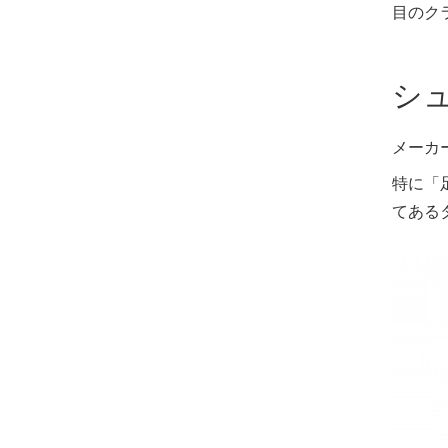
目のク
シ
メーカ
特に「
てある