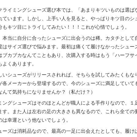
クライミングシューズ選び本では、「あまりキツいものは選ば
れています。しかし、上手い人を見ると、やっぱりキツ目のシ
分もキツ目にトライしてみたい！！！これが心情でしょう。
、本当に自分に合ったシューズに出会うのは稀。カタチとして
度はサイズ選びで悩みます。最初は痛くて履けなかったシュー
はブカブカなんてこともあり、次購入する時はもう「ハーフサ
もよくあります。
しいシューズがリリースされれば、そちらを試してみたくもな
が各メーカーから登場するので、今のシューズに満足していて
なんて気持ちになりませんか？（私だけ？）
ミングシューズはそのほとんどが職人による手作りなので、１
ます。また人は左右の足の大きさも異なるので、これら全ての
のは幸運という他ないでしょう。
ューズは消耗品なので、最高の一足に出会えたとしても、履け