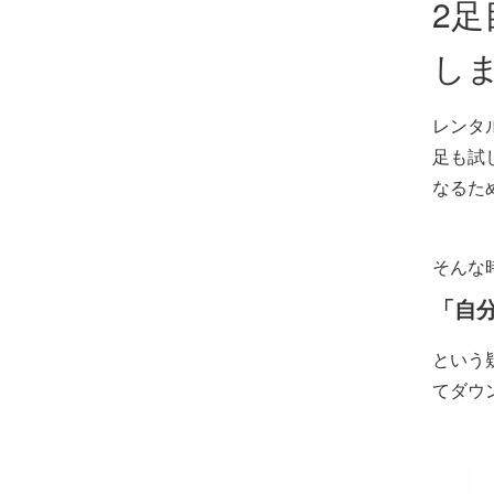
2
し
レンタ
足も試
なるた
そんな
「自
という
てダウ