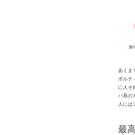
あくま
ポルテ
に人そ
バ系の
人には
最