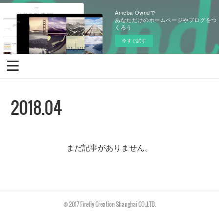
Ameba Owndで
あなただけのホームページやブログをつ
くろう
今すぐ試す
2018
.
04
まだ記事がありません。
© 2017 Firefly Creation Shanghai CO.,LTD.