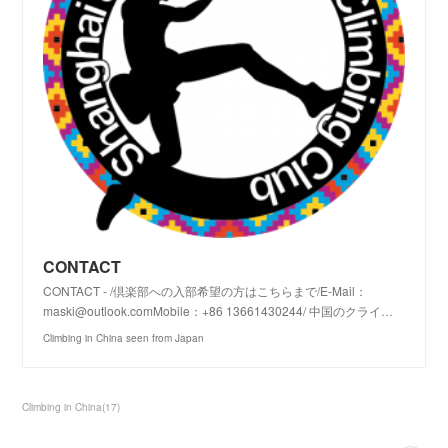
CONTACT
CONTACT - /倶楽部への入部希望の方はこちらまで/E-Mail：
maski@outlook.comMobile：+86 13661430244/ 中国のクライ…
Climbing in China seen from Japan
Climbing in China
(
17
)