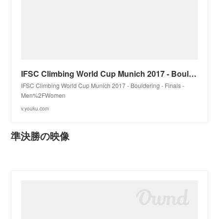
IFSC Climbing World Cup Munich 2017 - Bouldering - Finals - Men%2FWomen—在线播放—优酷网，视频高清在线观看
IFSC Climbing World Cup Munich 2017 - Bouldering - Finals -
Men%2FWomen
v.youku.com
準決勝の映像