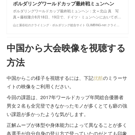
ボルダリングワールドカップ最終戦ミュンヘン
ボルダリングワールドカップ最終戦ミュンヘン：文＝北山 真 写
真＝藤枝隆介8月18日、19日で、ドイツ・ミュンヘンにおいてボ…
山と溪谷社のクライミング・ボルダリング総合サイト CLIMBING-net クライミングネット
中国から大会映像を視聴する
方法
中国からこの様子を視聴するには、下記
优酷
のミラーサ
イトの映像をご利用ください。
今回の課題は、2017年ワールドカップ年間総合優勝者
男女２名も全完登できなかったモノが多くとても癖の強
い課題が多かったような気がします。
正解ムーブが体型や身体能力によって異なることが多く
各選手が自分自身の登り方で登っていたのがとても印象