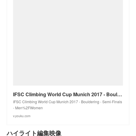
IFSC Climbing World Cup Munich 2017 - Bouldering - Semi-Finals - Men%2FWomen—在线播放—优酷网，视频高清在线观看
IFSC Climbing World Cup Munich 2017 - Bouldering - Semi-Finals
- Men%2FWomen
v.youku.com
ハイライト編集映像